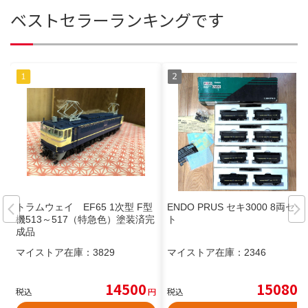
ベストセラーランキングです
トラムウェイ EF65 1次型 F型
ENDO PRUS セキ3000 8両セッ
機513～517（特急色）塗装済完
ト
成品
マイストア在庫：
3829
マイストア在庫：
2346
14500
15080
税込
円
税込
円