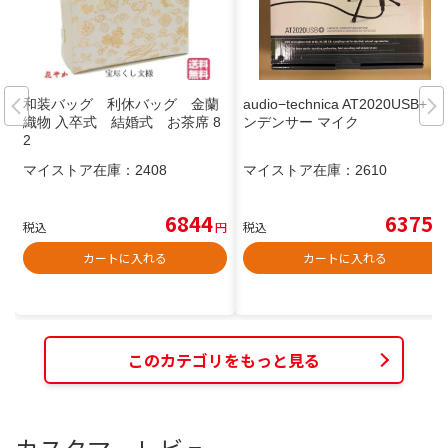
和装バッグ 利休バッグ 金蘭
audio−technica AT2020USB+ コ
織物 入卒式 結婚式 お茶席 8
ンデンサー マイク
2
マイストア在庫：
2408
マイストア在庫：
2610
6844
6375
税込
円
税込
円
カートに入れる
カートに入れる
このカテゴリをもっと見る