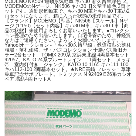
MODEMO NK509 通勤形気動車 キハ30 '新久留里線色' 2。
MODEMOのNゲージ、NK506 キハ30 旧久留里線色 2両セ
ットです。通勤形気動車で、キハ30 M車とキハ30 T車の2
両セットになります。箱に入った状態の未使用品です。
【ブランド】MODEMO【型番】NK506【スケール】Nゲ
ージ (1:150)【セット内容】キハ30 M車、キハ30 T車【商
品の状態】未使用よろしくお願いいたします。●コレクシ
ョン整理のため出品いたします。自宅保管のため、神経質
な方はご遠慮ください。よろしくお願いいたします。。
Yahoo!オークション - 「キハ30久留里線」鉄道模型の落札
相場・落札価格。ザ・バスコレクション 十勝バス新旧カ
ラー2台セット。TOMIX 209系 京浜東北線 4両基本セット
92057。KATO 24系ブルートレイン 11両セット メッキ
帯 室内灯付き ジャンク。KATO 10-1165 キハ111-100
キハ112-100 2両基本セット。★NRE高崎 フレッシュ草津
乗車記念サボプレート。トミックス N 92409 E26系カシオ
ペア 増結4両セットA