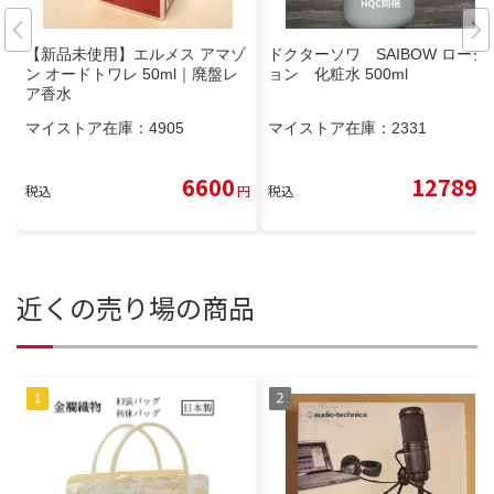
【新品未使用】エルメス アマゾ
ドクターソワ SAIBOW ローシ
ン オードトワレ 50ml｜廃盤レ
ョン 化粧水 500ml
ア香水
マイストア在庫：
4905
マイストア在庫：
2331
6600
12789
税込
円
税込
円
近くの売り場の商品