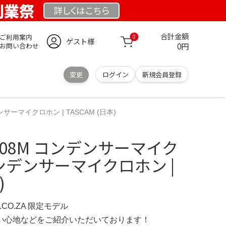
 創業祭
詳しくは
こちら
合計金額
ご利用案内
0
ゲスト様
0円
お問い合わせ
変更
ログイン
新規会員登録
ンサーマイクロホン | TASCAM (日本)
M-908M コンデンサーマイク
| コンデンサーマイクロホン |
)
S.CO.ZA 限定モデル
の使い心地などをご紹介いただいております！