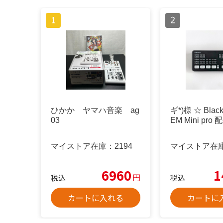
ひかか ヤマハ音楽 ag
ギ*)様 ☆ Black
03
EM Mini pro
マイストア在庫：
2194
マイストア在
6960
1
円
税込
税込
カートに入れる
カートに