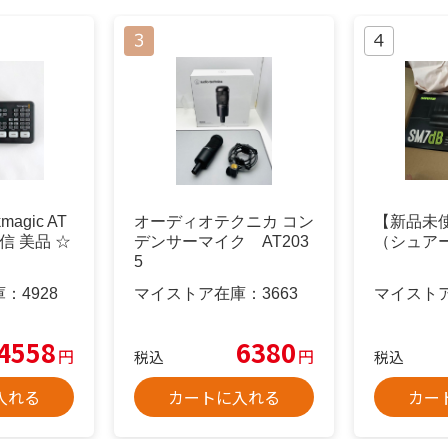
magic AT
オーディオテクニカ コン
【新品未使
 配信 美品 ☆
デンサーマイク AT203
（シュアー
5
庫：
4928
マイストア在庫：
3663
マイスト
4558
6380
円
円
税込
税込
入れる
カートに入れる
カー