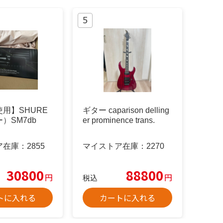
用】SHURE
ギター caparison delling
）SM7db
er prominence trans.
ア在庫：
2855
マイストア在庫：
2270
30800
88800
円
円
税込
トに入れる
カートに入れる