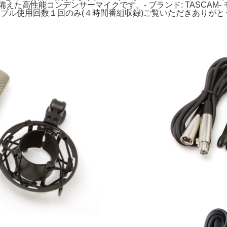
能コンデンサーマイクです。- ブランド: TASCAM- モデル: TM-9
ーブル使用回数１回のみ(４時間番組収録)ご覧いただきありがとうござい