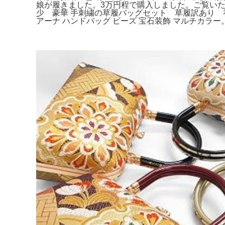
娘が履きました。3万円程で購入しました。ご覧いただ
少 豪華 手刺繍の草履バッグセット 草履訳あり 
アーナ ハンドバッグ ビーズ 宝石装飾 マルチカラー。