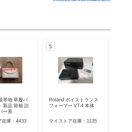
級帯地 草履バ
Roland ボイストランス
 新品 留袖 訪
フォーマー VT-4 本体
バー系
ア在庫：
4433
マイストア在庫：
1135