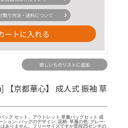
け取り方法・送料について
カートに入れる
欲しいものリストに追加
in] 【京都華心】 成人式 振袖 草
袖 草履 バッグ セット。アウトレット 草履バッグセット 成
ン- バッグのデザイン: 花柄- 草履の色: グレー-
ージはありません。フリーサイズですが普段25センチの