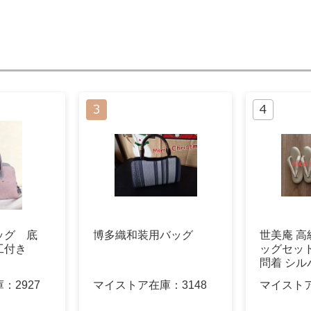
ッグ 底
博多織和装用バッグ
世美庵 高
工付き
ッグセット
問着 シル
庫：
2927
マイストア在庫：
3148
マイスト