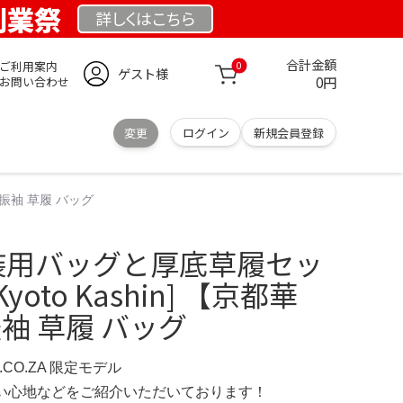
 創業祭
詳しくは
こちら
合計金額
ご利用案内
0
ゲスト様
0円
お問い合わせ
変更
ログイン
新規会員登録
式 振袖 草履 バッグ
和装用バッグと厚底草履セッ
[Kyoto Kashin] 【京都華
振袖 草履 バッグ
S.CO.ZA 限定モデル
の使い心地などをご紹介いただいております！