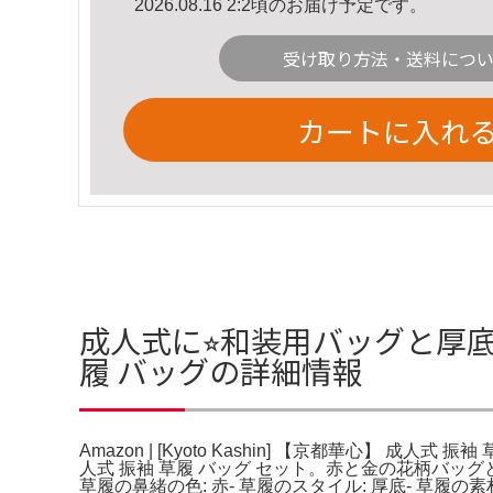
2026.08.16 2:2頃のお届け予定です。
受け取り方法・送料につ
カートに入れ
成人式に⭐︎和装用バッグと厚底草履セ
履 バッグの詳細情報
Amazon | [Kyoto Kashin] 【京都華心】
人式 振袖 草履 バッグ セット。赤と金の花柄バッグと
草履の鼻緒の色: 赤- 草履のスタイル: 厚底- 草