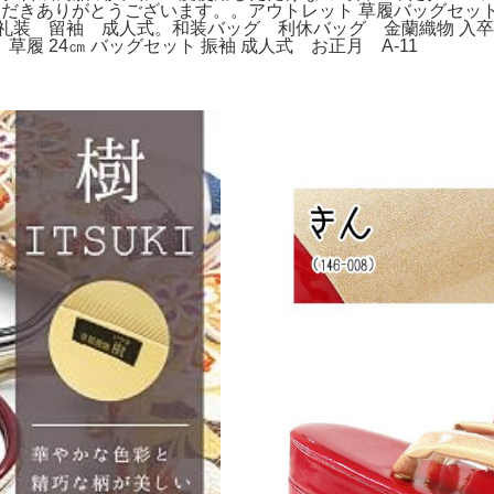
きありがとうございます。。アウトレット 草履バッグセット 
礼装 留袖 成人式。和装バッグ 利休バッグ 金蘭織物 入卒式
草履 24㎝ バッグセット 振袖 成人式 お正月 A-11