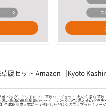
いて
受
る
ット Amazon | [Kyoto Kash
 成人式 振袖 草履 バッグ。アウトレット 草履バッグセット 成人式 振
赤い鼻緒の厚底草履のセット。- バッグの色: 赤と金のグラデーショ
履の素材: 合成樹脂成人式に一度使用しただけなので目立ったダメ