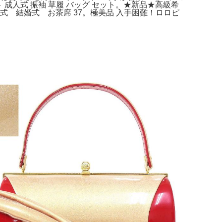
成人式 振袖 草履 バッグ セット。★新品★高級希
 結婚式 お茶席 37。極美品 入手困難！ロロピ