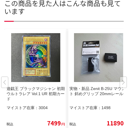
この商品を見た人はこんな商品も見て
います
遊戯王 ブラックマジシャン 初期
実物・新品 Zenit B-25U マウン
ウルトラレア Vol.1 UR 初期カー
ト 斜めグリップ 20mmレール付
ド
マイストア在庫：
3004
マイストア在庫：
1498
7499
11890
税込
円
税込
円