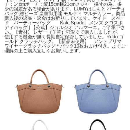
チ：14cmポーチ：縦15cm横21cmメジャー採寸の為、多
少の誤差がある場合があります。LUMYはしもと パーティ
バッグ 総ビーズ 皇室御用達 モルティ マルチカラー。商品
購入後の返品・返金はお断りしています。ケイト スペー
ド パーティーバッグ Kate Spade。メンズ クロスボ
ディバッグ | 【公式】ジョルジオ アルマーニ。ご了承下さ
い。【素材】 レザー（羊革）可愛くて購入しましたが、
使用する機会が無く長期自宅保管していました。Rodo ゴ
ールド クラッチバッグ。【新品未使用】 アンテプリマ
ワイヤークラッチバッグ＊パック10枚おまけ付き。よくご
理解の上ご購入宜しくお願いします。