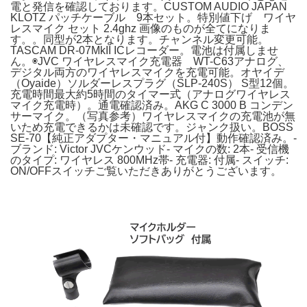
電と発信を確認しております。CUSTOM AUDIO JAPAN
KLOTZ パッチケーブル 9本セット。特別値下げ ワイヤ
レスマイク セット 2.4ghz 画像のものが全てになりま
す。。同型が2本となります。チャンネル変更可能。
TASCAM DR-07MkII ICレコーダー。電池は付属しませ
ん。◉JVC ワイヤレスマイク充電器 WT-C63アナログ、
デジタル両方のワイヤレスマイクを充電可能。オヤイデ
（Oyaide）ソルダーレスプラグ（SLP-240S） S型12個。
充電時間最大約5時間のタイマー式（アナログワイヤレス
マイク充電時）。通電確認済み。AKG C 3000 B コンデン
サーマイク。（写真参考）ワイヤレスマイクの充電池が無
いため充電できるかは未確認です。ジャンク扱い。BOSS
SE-70【純正アダプター・マニュアル付】動作確認済み。-
ブランド: Victor JVCケンウッド- マイクの数: 2本- 受信機
のタイプ: ワイヤレス 800MHz帯- 充電器: 付属- スイッチ:
ON/OFFスイッチご覧いただきありがとうございます。