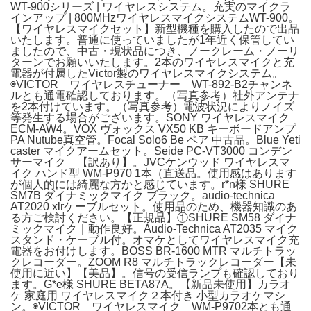
WT-900シリーズ | ワイヤレスシステム。充実のマイクラ
インアップ | 800MHzワイヤレスマイクシステムWT-900。
【ワイヤレスマイクセット】新型機種を購入したので出品
いたします。普通に使っていましたが1年近く保管してい
ましたので、中古・現状品につき、ノークレーム・ノーリ
ターンでお願いいたします。2本のワイヤレスマイクと充
電器が付属したVictor製のワイヤレスマイクシステム。
◉VICTOR ワイヤレスチューナー WT-892-B2チャンネ
ルとも通電確認しております。（写真参考）社外アンテナ
を2本付けています。（写真参考）電波状況によりノイズ
等発生する場合がございます。SONY ワイヤレスマイク
ECM-AW4。VOX ヴォックス VX50 KB キーボードアンプ
PA Nutube真空管。Focal Solo6 Be ペア 中古品。Blue Yeti
caster マイクアームセット。Seide PC-VT3000 コンデン
サーマイク 【訳あり】。JVCケンウッド ワイヤレスマ
イク ハンド型 WM-P970 1本（直送品。使用感はあります
が個人的には綺麗な方かと感じています。r*n様 SHURE
SM7B ダイナミックマイク ブラック。audio-technica
AT2020 xlrケーブルセット。使用品のため、機器知識のあ
る方ご検討ください。【正規品】①SHURE SM58 ダイナ
ミックマイク｜動作良好。Audio-Technica AT2035 マイク
スタンド・ケーブル付。オマケとしてワイヤレスマイク充
電器をお付けします。BOSS BR-1600 MTR マルチトラッ
クレコーダー。ZOOM R8 マルチトラックレコーダー【未
使用に近い】【美品】。信号の受信ランプも確認しており
ます。G*e様 SHURE BETA87A。【新品未使用】カラオ
ケ 家庭用 ワイヤレスマイク２本付き 小型カラオケマシ
ン。◉VICTOR ワイヤレスマイク WM-P9702本とも通