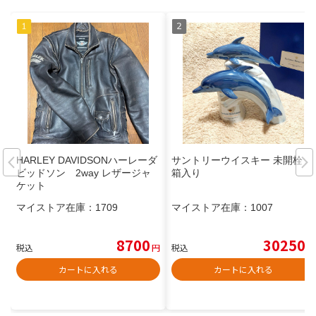
HARLEY DAVIDSONハーレーダ
サントリーウイスキー 未開栓 元
ビッドソン 2way レザージャ
箱入り
ケット
マイストア在庫：
1709
マイストア在庫：
1007
8700
30250
税込
円
税込
円
カートに入れる
カートに入れる