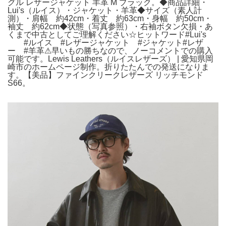
グル レザージャケット 羊革 M ブラック。◆商品詳細・
Lui's（ルイス）・ジャケット・羊革◆サイズ（素人計
測）・肩幅 約42cm・着丈 約63cm・身幅 約50cm・
袖丈 約62cm◆状態（写真参照）・右袖ボタン欠損・あ
くまで中古としてご理解ください☆ヒットワード#Lui's
#ルイス #レザージャケット #ジャケット#レザ
ー #羊革⚠︎早いもの勝ちなので、ノーコメントでの購入
可能です。Lewis Leathers（ルイスレザーズ） | 愛知県岡
崎市のホームページ制作。折りたたんでの発送になりま
す。【美品】ファインクリークレザーズ リッチモンド
S66。