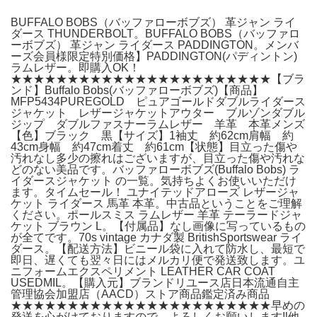
BUFFALO BOBS（バッファローボブズ） 革ジャン ライ
ダース THUNDERBOLT。BUFFALO BOBS（バッファロ
ーボブズ） 革ジャン ライダース PADDINGTON。メンバ
ーズ会員様限定特別価格】PADDINGTON(パディントン)
ラムレザー。即購入OK！
★★★★★★★★★★★★★★★★★★★★★★★【ブラ
ンド】Buffalo Bobs(バッファローボブズ)【商品】
MFP5434PUREGOLD ピュアゴールドダブルライダース
ジャケット レザージャケットアウター ブルゾンダブル
ジップ ダブルファスナーラムレザー 羊革 本革メンズ
【色】ブラック 黒【サイズ】1袖丈 約62cm肩幅 約
43cm身幅 約47cm着丈 約61cm【状態】目立った傷や
汚れなし多少の擦れはございますが、目立った傷や汚れな
どのない美品です。バッファローボブズ(Buffalo Bobs) ラ
イダースジャケット の一覧。気持ちよくお使いいただけ
ます。タイムセール！ ユナイテッドアローズ レザージャ
ケット ライダース 馬革 本革。中古品ということをご理解
ください。ポールスミス ラムレザー 羊革 テーラードジャ
ケット ブラウン L。【付属品】なし画像に写っているもの
が全てです。70s vintage カナダ製 BritishSportswear ライ
ダース。【配送方法】ビニール袋に入れて防水し、最短で
即日、遅くても翌々日にはメルカリ便で発送致します。ユ
ニフォームエクスペリメント LEATHER CAR COAT
USEDMIL。【購入元】ブランドリユース店日本流通自主
管理協会加盟店（AACD）ストア商品鑑定済み商品
★★★★★★★★★★★★★★★★★★★★★★★早めの
発送を心がけておりますので、よろしくお願いします‼︎他