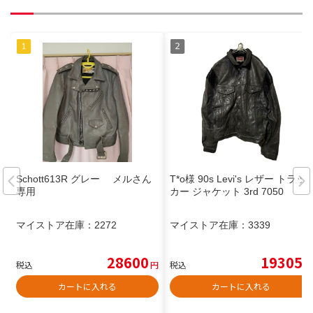
Schott613R グレー メルさん
T*o様 90s Levi's レザー トラッ
専用
カー ジャケット 3rd 7050
マイストア在庫：
2272
マイストア在庫：
3339
28600
19305
税込
円
税込
円
カートに入れる
カートに入れる