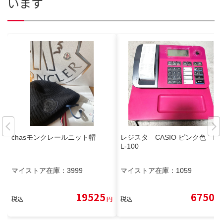
います
chasモンクレールニット帽
レジスタ CASIO ピンク色 N
L-100
マイストア在庫：
3999
マイストア在庫：
1059
19525
6750
税込
円
税込
円