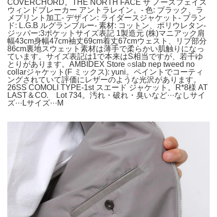
COVERCHORD。THE NORTH FACE ザ ノースフェイス
ウィンドブレーカー アントラレイン。- 色: ブラック、ラ
メプリント加工- デザイン: ライダースジャケット- ブラン
ド: L.G.B ルグランブルー- 素材: コットン、ポリウレタン-
ジッパー:3ポケットサイズ表記 1製造元 (株)マニアック肩
幅43cm身幅47cm袖丈69cm着丈67cmウェスト、リブ部分
86cm裏地スウェット素材は薄手で柔らかい肌触りになっ
ています。サイズ表記は1で本来はS相当ですが、若干ゆ
とりがあります。AMBIDEX Store ○slab nep tweed no
collarジャケット(F ミックス): yuni。ペイントでコーティ
ングされていて評価にレザーのような光沢があります。
26SS COMOLI TYPE-1st スエード ジャケット。R*8様 AT
LAST＆CO. Lot 734。汚れ・破れ・臭いなど···なしサイ
ズ···Lサイズ···M