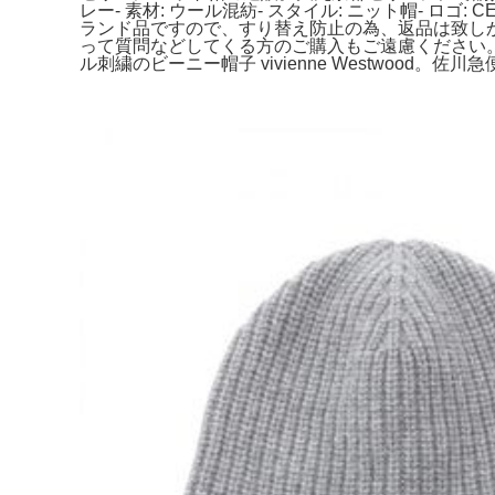
レー- 素材: ウール混紡- スタイル: ニット帽- ロゴ:
ランド品ですので、すり替え防止の為、返品は致しか
って質問などしてくる方のご購入もご遠慮ください。
ル刺繍のビーニー帽子 vivienne Westwood。