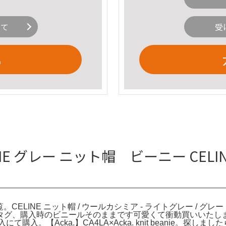
いて
受
る
INE グレー ニット帽 ビーニー CE
ELINE ニット帽 / ウールカシミア - ライトグレー / グレー 
タグ、購入時のビニールそのままです可愛くて衝動買いいたし
【Acka.】CA4LA×Acka. knit beanie。探しましたら