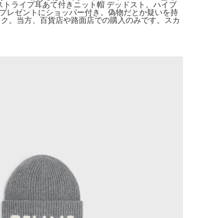
ample ストライプ耳あて付きニット帽 デッドスト。ハイブ
品プレゼントにショッパー付き。偽物だとか疑いを持
ラック。当方、百貨店や路面店での購入のみです。スカ