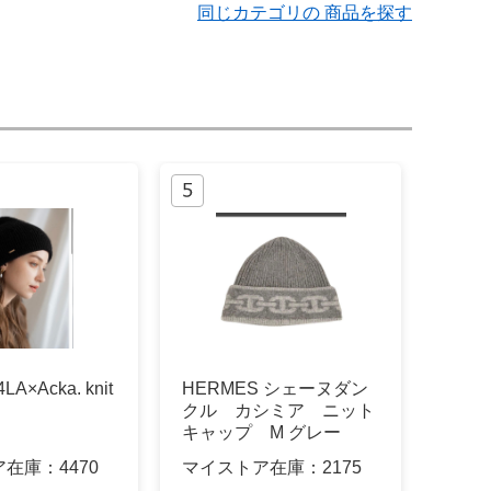
同じカテゴリの 商品を探す
A×Acka. knit
HERMES シェーヌダン
クル カシミア ニット
キャップ M グレー
ア在庫：
4470
マイストア在庫：
2175