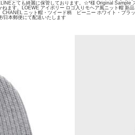
 CELINEとても綺麗に保管しております。☆*様 Original S
ねます。LOEWE アイボリー ロゴ入りモヘア風ニット帽 新
CHANEL ニット帽・ツイード柄 ビーニー ホワイト・ブ
佐川急便/日本郵便にて配送いたします