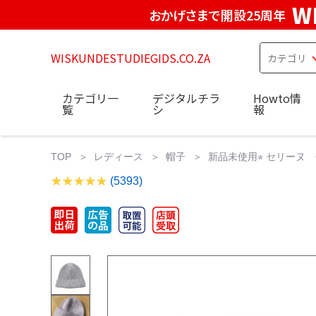
W
おかげさまで開設25周年
WISKUNDESTUDIEGIDS.CO.ZA
カテゴリ一
デジタルチラ
Howto情
覧
シ
報
TOP
レディース
帽子
新品未使用⭐︎ セリーヌ 
(5393)