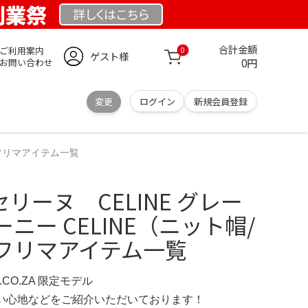
 創業祭
詳しくは
こちら
合計金額
ご利用案内
0
ゲスト様
0円
お問い合わせ
変更
ログイン
新規会員登録
のフリマアイテム一覧
セリーヌ CELINE グレー
ニー CELINE（ニット帽/
フリマアイテム一覧
S.CO.ZA 限定モデル
の使い心地などをご紹介いただいております！