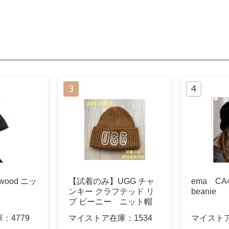
stwood ニッ
【試着のみ】UGG チャ
ema CA4L
ンキー クラフテッド リ
beanie
ブ ビーニー ニット帽
庫：
4779
マイストア在庫：
1534
マイスト