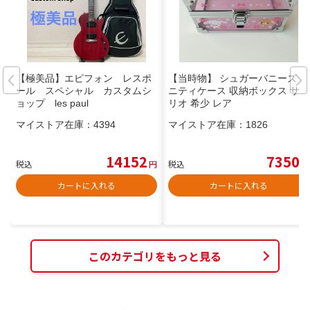
【極美品】エピフォン レスポ
【当時物】 シュガーバニーズ バ
ール スペシャル カスタムシ
ニティケース 収納ボックス サン
ョップ les paul
リオ 希少 レア
マイストア在庫：
4394
マイストア在庫：
1826
14152
7350
税込
円
税込
円
カートに入れる
カートに入れる
このカテゴリをもっと見る