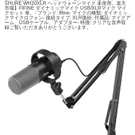
SHURE WH20XLR ヘッドウォーンマイク 未使用。楽天
市場】FIFINE ダイナミックマイク USB/XLRマイク マイ
クセット 単。- ブランド: fifine- マイクの種類: ダイナミッ
クマイクロフォン- 接続タイプ: XLR接続- 付属品: マイクア
ーム、USBケーブル、アダプター- 特徴: クリアな音声収
録ご覧いただきありがとうございます。