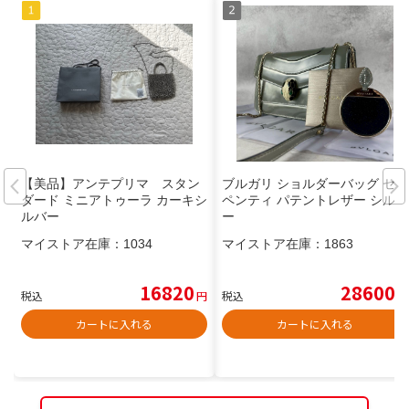
【美品】アンテプリマ スタン
ブルガリ ショルダーバッグ セル
ダード ミニアトゥーラ カーキシ
ペンティ パテントレザー シルバ
ルバー
ー
マイストア在庫：
1034
マイストア在庫：
1863
16820
28600
税込
円
税込
円
カートに入れる
カートに入れる