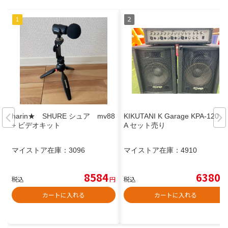
harin★ SHURE シュア mv88
KIKUTANI K Garage KPA-120 P
+ ビデオキット
A セット売り
マイストア在庫：
3096
マイストア在庫：
4910
8584
6380
税込
円
税込
円
カートに入れる
カートに入れる