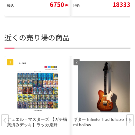
6750
18333
税込
円
税込
円
近くの売り場の商品
デュエル・マスターズ 【ガチ構
ギター Infinite Trad fullsize T se
築済みデッキ】ラッカ庵野
mi hollow