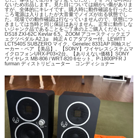
ないため出品します。見た目については細かい傷がありま
すが、全体的にキレイです。購入時に動作確認を行ったと
ころ電源は入りましたが大音量でノイズが出る状態でし
た。現場での動作確認は行なっていませんので、状態につ
きましては当時と同じ保証はありません。正常に動作しな
いジャンク品であることをご了承の上ご購入ください。。
DS18 ZXI-62C Kevlar 6.5。ZOOM アコースティックエフ
ェクツペダル A2.1u 純正ＡＣアダプター付。LEWITT
LCT540S SUBZERO マイク。Genelec 8331AP 同軸スピ
ーカー・ペア 【美品】。【SONY】ワイヤレスシステムマ
イクロフォンURX-P03×2台。【ありえない価格】SONY
ワイヤレス MB-806 / WRT-820 6セット。P-1800PFR J
furman ディストリビューター コンディショナー