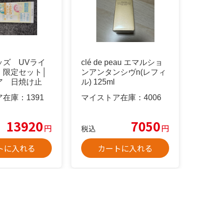
ッズ UVライ
clé de peau エマルショ
 限定セット│
ンアンタンシヴn(レフィ
ア 日焼け止
ル) 125ml
線
ア在庫：
1391
マイストア在庫：
4006
13920
7050
円
円
税込
トに入れる
カートに入れる