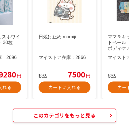
ュスホワイ
日焼け止め momiji
ママ＆キ
 30粒
トベール
ボディケ
め・紫外
庫：
2696
マイストア在庫：
2866
マイスト
9280
7500
円
円
税込
税込
入れる
カートに入れる
カー
このカテゴリをもっと見る