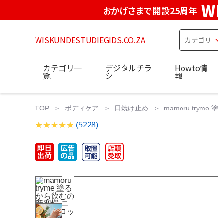
W
おかげさまで開設25周年
WISKUNDESTUDIEGIDS.CO.ZA
カテゴリ一
デジタルチラ
Howto情
覧
シ
報
TOP
ボディケア
日焼け止め
mamoru trym
(5228)