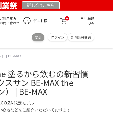
 創業祭
詳しくは
こちら
合計金額
ご利用案内
0
ゲスト様
0円
お問い合わせ
変更
ログイン
新規会員登録
 | BE-MAX
ryme 塗るから飲むの新習慣
サン BE-MAX the
 | BE-MAX
S.CO.ZA 限定モデル
の使い心地などをご紹介いただいております！