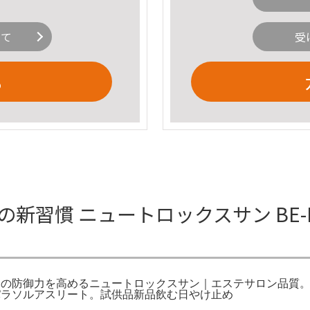
いて
受
る
むの新習慣 ニュートロックスサン BE-MA
MAX。内側からの防御力を高めるニュートロックスサン｜エステサロン
】サンパラソルアスリート。試供品新品飲む日やけ止め