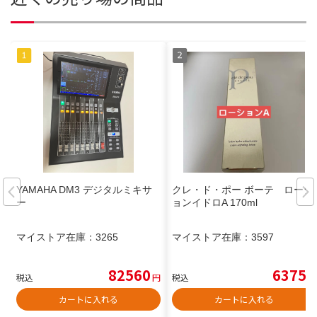
YAMAHA DM3 デジタルミキサ
クレ・ド・ポー ボーテ ローシ
ー
ョンイドロA 170ml
マイストア在庫：
3265
マイストア在庫：
3597
82560
6375
税込
円
税込
円
カートに入れる
カートに入れる