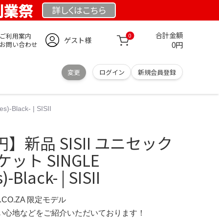
 創業祭
詳しくは
こちら
合計金額
ご利用案内
0
ゲスト様
0円
お問い合わせ
変更
ログイン
新規会員登録
ack- | SISII
円】新品 SISII ユニセック
ット SINGLE
-Black- | SISII
S.CO.ZA 限定モデル
の使い心地などをご紹介いただいております！