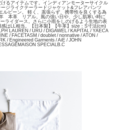
でご使用いただけるアイテムです。インディアンモーターサイクル
ヴィンテージライクテーラードジャケット&フレアパンツ
エルエルビーン。 軽く、嵩張らず、携帯性を良くする為
 山羊 本革 リアル。風の強い日や、少し肌寒い時に
 レザーライダース。さらに小雨をしのげるよう生地の表
はLL相当。【日本製】【牛革】size：S寸法(cm)
LAUREN / URU / DIGAWEL / KAPITAL / YAECA
 / FACETASM / doublet / nonnative / ATON /
PARK / Engineered Garments / AiE / JOHN
'ESSAGEMAISON SPECIALB.C