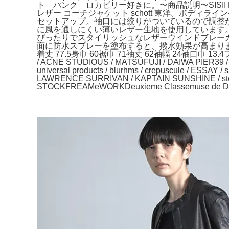
ト パンク ロカビリー好きに。〜商品説明〜SISII Le
レザー コーチジャケット schott 東洋。ボディ
セットアップ。袖口には絞りがついているので調整が可能
に風を通しにくい薄いレザー生地を使用しています。D
ぴったりでスタイリッシュなレザーウインドブレーカーで
面に防水スプレーを塗布すると、撥水効果が高まります。A
着丈 77.5身巾 60裾巾 71袖丈 62袖幅 24袖口巾 13.4フード丈 
/ ACNE STUDIOUS / MATSUFUJI / DAIWA PIER39 / G
universal products / blurhms / crepuscule / ESSAY /
LAWRENCE SURRIVAN / KAPTAIN SUNSHINE / 
STOCKFREAMeWORKDeuxieme Classemuse de De