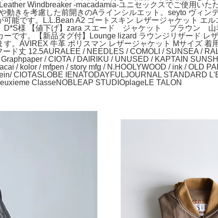
ather Windbreaker -macadamia-ユニセックス
ラインや動きを考慮した前開きのAラインシルエット。seyto 
です。L.L.Bean A2 ゴートスキン レザージャケット 
*S様 【値下げ】zara スエード ジャケット ブラウン
す。【新品タグ付】Lounge lizard ラウンジリザード
VIREX 牛革 ポリスマン レザージャケット Mサイズ 着用感
12.5AURALEE / NEEDLES / COMOLI / SUNSEA / RALPH 
raphpaper / CIOTA / DAIRIKU / UNUSED / KAPTAIN SUNSHINE
 sacai / kolor / mfpen / story mfg / N.HOOLYWOOD / ink / OLD 
stein/ CIOTASLOBE IENATODAYFULJOURNAL STANDARD L
uxieme ClasseNOBLEAP STUDIOplageLE TALON