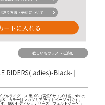
け取り方法・送料について
カートに入れる
欲しいものリストに追加
RS(ladies)-Black- |
えるレザー ダブルライダース 黒 XS（実質Sサイズ相当。sisiiの
ズはS、カラーはマカダミア(ライトベージュ)です。
す。666 セディショナリーズ フェルトジャケッ