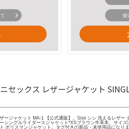
いて
受
る
セックス レザージャケット SINGLE RIDE
I。sisii シシ レザージャケット MA-1 【公式通販】。Sisii シシ 洗
*レザーシングルライダースジャケット*XSブラウン牛革本。サイ
コート ポリスマンジャケット。タグ付きの新品・未使用品になりま