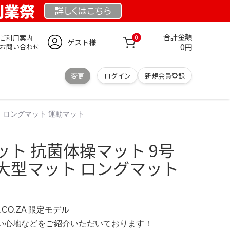
 創業祭
詳しくは
こちら
合計金額
ご利用案内
0
ゲスト様
0円
お問い合わせ
変更
ログイン
新規会員登録
ット ロングマット 運動マット
ト 抗菌体操マット 9号
m 大型マット ロングマット
S.CO.ZA 限定モデル
の使い心地などをご紹介いただいております！