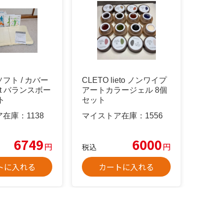
フト / カバー
CLETO lieto ノンワイプ
Fit バランスボー
アートカラージェル 8個
ト
セット
ア在庫：
1138
マイストア在庫：
1556
6749
6000
円
円
税込
トに入れる
カートに入れる