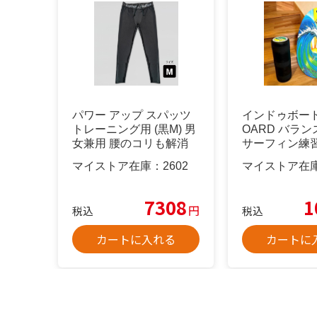
パワー アップ スパッツ
インドゥボード 
トレーニング用 (黒M) 男
OARD バラ
女兼用 腰のコリも解消
サーフィン練習
マイストア在庫：
2602
マイストア在
7308
1
円
税込
税込
カートに入れる
カートに