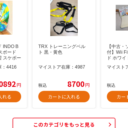
INDO B
TRX トレーニングベル
【中古・ソ
ンスボード
ト 黒・黄色
付】Wii 
 スケボー
ド ホワイ
庫：
4416
マイストア在庫：
4987
マイスト
0892
8700
円
円
税込
税込
入れる
カートに入れる
カー
このカテゴリをもっと見る