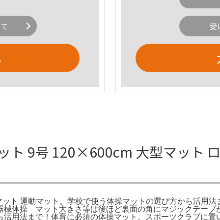
いて
受
る
 9号 120×600cm 大型マット
 ロングマット 運動マット。学校で使う体操マットの選び方から活
校。器械体操 マット大きさ等は後ほど裏面の角にマジックテー
ら活用法まで！体育に必須の体操マット。スポーツクラブに置