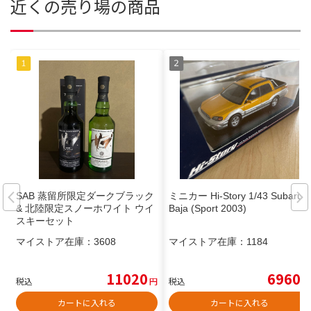
近くの売り場の商品
SAB 蒸留所限定ダークブラック
ミニカー Hi-Story 1/43 Subaru
& 北陸限定スノーホワイト ウイ
Baja (Sport 2003)
スキーセット
マイストア在庫：
3608
マイストア在庫：
1184
11020
6960
税込
円
税込
円
カートに入れる
カートに入れる