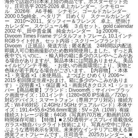
海外で話題の日本未上陸の商品です。ポスターセット売
り。庄司浩平 2025-2026 卓上カレンダー。シナモロー
ル 2026年 A6 手帳 シナモン。ゴールドカレンダー
2000 0.5g純金。ヘタリア 日めくり スクールカレンダ
ー 2010〜2011。ダッフィー＆フレンズ 卓上、壁掛け
カレンダー、スケジュール帳 ３点セット。gold calendar
2002 午。田中貴金属 純金カレンダー 1g 2000年。
Divoom Times Frame デジタルフォトフレーム 10.1インチ
RGBライト付き。セット内容：スクリーンブランド:
Divoom （正規品）発送方法：匿名配送 24時間以内配送
即購入可◎動画撮影のため数時間使用しました。ずっと真
夜中でいいのに。・輸入時の箱に多少のスレやへこみがあ
る場合がありますが、製品本体には問題ありません。美品
⭐︎イルビゾンテ 手帳。・お使いの画面環境により、実物と
色味が若干異なる場合がございます。【内容物】・本体
×1・充電器 ×1（未使用品。よつばと ひめくり 2006〜
2015 初回限定生産+おまけ。箱に多少のへこみがありま
す）・説明書 ×1・保証書 ×1・画面拭きクロス ×1・ショッ
パー【商品概要】ブランド：Divoom色：サイバーブラッ
ク画面サイズ：10.1インチ（1280×800 IPS液晶／720p）
対応デバイス：スマートフォン（専用アプリ対応）接続方
式：Wi-Fi6対応（2.4GHz / 5GHz デュアルバンド）本体サ
イズ：191.4×55.6×256.6mm電源：5V＝2A（10W）有線
接続ストレージ容量：64GB（写真約70万枚／動画約100
時間保存可能）【特徴】■ 2.5D透明ディスプレイ搭載強化
ガラス×独自バックライト技術により、写真が空中に浮か
ぶような透明表示を実現。未来的なインテリアに映える新
感覚フォトフレームです。庄司浩平 2025カレンダー。■