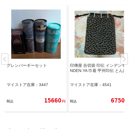
グレンバーギーセット
印傳屋 合切袋 印伝 インデンヤ I
NDEN-YA 巾着 甲州印伝 とんぼ
マイストア在庫：
3447
マイストア在庫：
4541
15660
6750
税込
円
税込
円