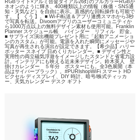
RGBライト×アルミ合金ダイアル26灯のフルカラーRGBが
ネオンのように輝き、400種類以上の情報（株価・SNS通
知・天気など）を自由に表示。直感的な回転操作も可能で
す。【⠀くう 】。■ Wi-Fi転送＆アプリ連携スマホから3秒
で写真を転送。Divoomアプリのユーザーコミュニティか
ら1000万点以上の無料デザイン素材も使用可能。Franklin
Planner スケジュール帳 バインダー リフィル 貯金。
■ サプライズ演出機能プレゼント用に「起動アニメーショ
ンのカスタム」が可能。電源を入れた瞬間にメッセージや
写真が再生される演出が設定できます。【希少品】ハリー
ポッター スネイプ 日めくりカレンダー。■ デザイン性と
実用性の両立磁気浮遊をイメージしたスタンドと省電力設
計。インテリアにも映える近未来デザイン。鈴木英人 壁
掛けカレンダー ５年分 ポスターにも。全3色展開（本
品はサイバーブラック）。#PURIshopWiFi スマート HD
ピクセル ディスプレイ、DIY 時計、暗号/株式ティッカ
ー、天気カレンダー デスク ギフト