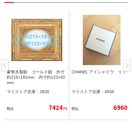
豪華木製額 ゴールド額 外寸
CHANEL アイシャドウ リップ
約215×181mm 内寸約123×92
mm
マイストア在庫：
2830
マイストア在庫：
4938
7424
6960
税込
円
税込
円