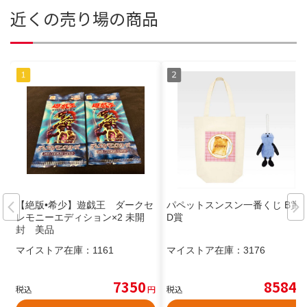
近くの売り場の商品
【絶版•希少】遊戯王 ダークセ
パペットスンスン一番くじ B賞
レモニーエディション×2 未開
D賞
封 美品
マイストア在庫：
1161
マイストア在庫：
3176
7350
8584
税込
円
税込
円