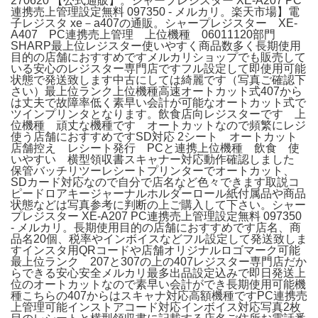
270620 【公式通販】。シャープレジスター XE-A207 PC
連携売上管理設定無料 097350 - メルカリ。楽天市場】電
子レジスタ xe－a407の通販。シャープレジスター XE-
A407 PC連携売上管理 上位機種 06011120部門
SHARP最上位レジスター使いやすく商品数多く長期使用
目的の店舗におすすめですメルカリショップでも販売して
いる安心のレジスター専門店ですフル設定して即使用可能
状態で発送致します中古にしては綺麗です（写真ご確認下
さい）最上位ランク上位機種高速オートカット式407から
は丈夫で故障率低く素早い会計が可能なオートカット式で
ツインプリンタとなります。飲食店向レジスターです 上
位機種 頑丈な機種です オートカットなので頻繁にレジ
使う店舗におすすめですSD対応 2シート オートカット
店舗控え レシート発行 PCと連携上位機種 飲食 使
いやすい 横型領収書スキャナー対応動作確認しました
保管バッチリツーレシートプリンターでオートカット、
SDカード対応なので自分で店名など色々できます取説コ
ピードロアキージャーナルホルダーロール紙付属品や商品
状態などは写真参考に判断の上ご購入して下さい。シャー
プレジスター XE-A207 PC連携売上管理設定無料 097350
- メルカリ。長期使用目的の店舗におすすめです店名、商
品名20個、税率やインボイスなどフル設定して発送致しま
すインスタ用QRコードや店舗オリジナルロゴマーク可能
最上位ランク 207と307の上の407レジスター専門店だか
らできる安心安全メルカリ最多出品設定込みで即日発送上
位のオートカットなので素早い会計ができ長期使用可能機
種こちらの407からはスキャナ対応高額機種ですPC連携売
上管理可能インストアコード対応インボイス対応写真2枚