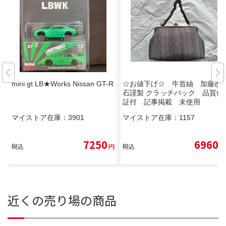
mini gt LB★Works Nissan GT-R
☆お値下げ☆ 牛首紬 加藤改
石謹製 クラッチバック 品質保
証付 記事掲載 未使用
マイストア在庫：
3901
マイストア在庫：
1157
7250
6960
税込
円
税込
円
近くの売り場の商品