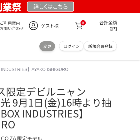
 創業祭
詳しくは
こちら
合計金額
ご利用案内
0
ゲスト様
0円
お問い合わせ
変更
ログイン
新規会員登録
USTRIES】AYAKO ISHIGURO
ス限定デビルニャン
 蓄光 9月1日(金)16時より抽
X INDUSTRIES】
URO
S.CO.ZA 限定モデル