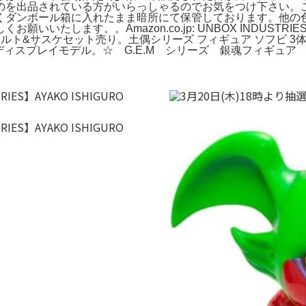
のを出品されている方がいらっしゃるのでお気をつけ下さい。
くダンボール箱に入れたまま暗所にて保管しております。他の
たします。。Amazon.co.jp: UNBOX INDUSTRIE
ビ。ナルト&サスケセット売り。土偶シリーズ フィギュア ソフビ 3体
 ディスプレイモデル。☆ G.E.M シリーズ 銀魂フィギュ