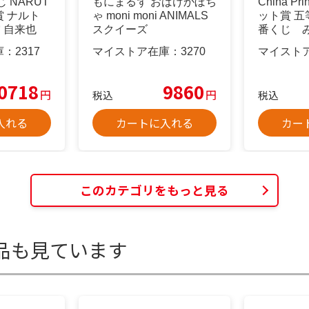
 NARUT
もにまるず おばけかぼち
China P
賞 ナルト
ゃ moni moni ANIMALS
ット賞 
 自来也
スクイーズ
番くじ 
庫：
2317
マイストア在庫：
3270
マイスト
0718
9860
円
円
税込
税込
入れる
カートに入れる
カー
このカテゴリをもっと見る
品も見ています