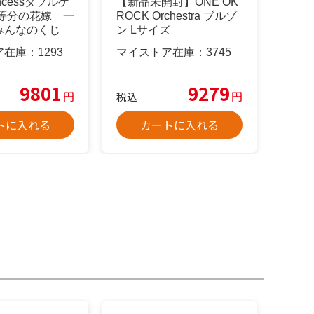
rincessダブルゲ
【新品未開封】ONE OK
五等分の花嫁 一
ROCK Orchestra ブルゾ
みんなのくじ
ン Lサイズ
ア在庫：
1293
マイストア在庫：
3745
9801
9279
円
円
税込
トに入れる
カートに入れる