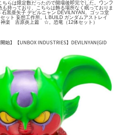
こちらは限定数だったので開場後即完でした。ワンフ
色も持っており、こちらは飾る場所なく眠っておりま
S 石黒亜矢子 デビルニャン DEVILNYAN。ゴッコ堂
セット 妄想工作所。L BUILD ガンダムアストレイ
ア 神楽 吉原炎上篇 ☆。恐竜（12体セット）