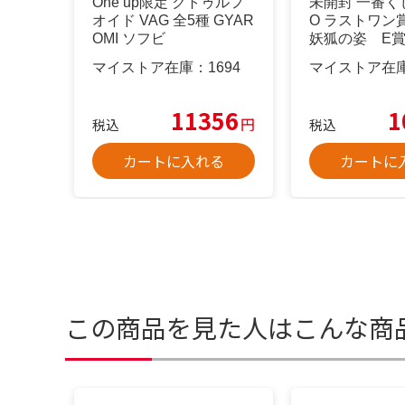
One up限定 クトゥルフ
未開封 一番くじ
オイド VAG 全5種 GYAR
O ラストワン
OMI ソフビ
妖狐の姿 E賞
マイストア在庫：
1694
マイストア在
11356
1
円
税込
税込
カートに入れる
カートに
この商品を見た人はこんな商