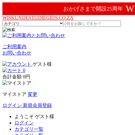
W
おかげさまで開設25周年
WISKUNDESTUDIEGIDS.CO.ZA
ご利用案内
お問い合わせ
ゲスト様
0
合計金額
0円
マイストア
変更
ログイン
新規会員登録
ようこそ
ゲスト様
ログイン
カテゴリ一覧