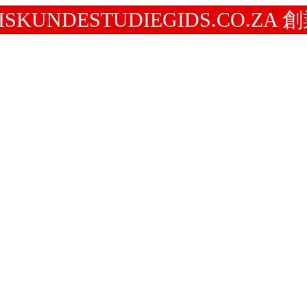
ISKUNDESTUDIEGIDS.CO.ZA 