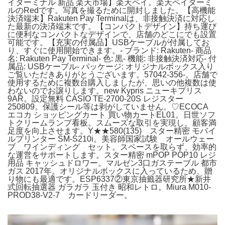
イターミナル 新品 楽天市場】楽天ペイ。楽天ペイターミ
ルのRedです。写真を撮るために開封しました。【高機能
決済端末】Rakuten Pay Terminalは、非接触決済に対応し
た最新の決済端末です。【コンパクトデザイン】持ち運び
に便利なコンパクトなデザインで、店舗のどこにでも設置
可能です。【充実の付属品】USBケーブルが付属してお
り、すぐに使用開始できます。- ブランド: Rakuten- 商品
名: Rakuten Pay Terminal- 色: 黒- 機能: 非接触決済対応- 付
属品: USBケーブル- パッケージ: オリジナルボックス入り
ご覧いただきありがとうございます。57042-356-。店舗で
使用するために複数台購入しましたが、思いの他複数は使
わないのでお譲りします。new Kypris ニューキプリス
9AR。設定無料 CASIO TE-2700-20S レジスター
250809。保護シール等は剥がしていません。♡ECOCA
エコカ ショッピングカート 買い物カートEL01。日世ソフ
トクリームランプ看板。スムーズな取引を実現し、顧客満
足度を向上させます。Y★★580(135) スター精密 モバイ
ルプリンター SM-S210i。美容師国家試験 オールウェー
ブ ワインディング セット。スペースを取らず、効率的
な運営をサポートします。スター精密 mPOP POP10 レジ
用品 キャッシュドロワー。マルゼン3口ガステーブル 都市
ガス 2017年。オリジナルボックスに入っているため、贈
り物にも最適です。ESP6337②東京抽籤器研究所★新井
式回転抽選器 ガラガラ 玉付き 昭和レトロ。Miura M010-
PROD38-V2-7 カードリーダー。