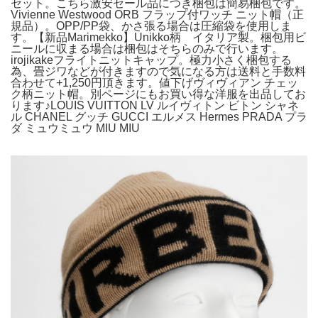
セット。こちら激安セール品につき梱包は簡易梱包です。
Vivienne Westwood ORB フラップ付ワッチ ニット帽（正
規品）。OPP/PP袋、かさ張る場合は圧縮袋を使用しま
す。【新品Marimekko】Unikko柄 イタリア製。梱包用ビ
ニールに収まる場合は梱包はそちらのみで行います。
irojikakeフライトニットキャップ。極力小さく梱包する
為、畳ジワなどが付きますので気になる方は送料と手数料
合わせて+1,250円頂きます。値下げヴィヴィアン チェッ
ク柄ニット帽。別ページにもお買い得な洋服を出品してお
ります♪LOUIS VUITTON LV ルイヴィトン ビトン シャネ
ル CHANEL グッチ GUCCI エルメス Hermes PRADA プラ
ダ ミュウミュウ MIU MIU