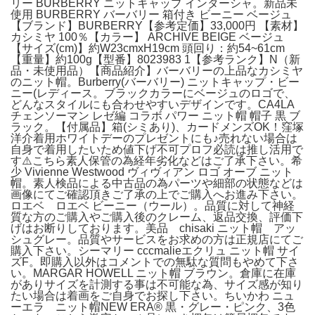
リー BURBERRY ニットキャップ インターシャ。新品未
使用 BURBERRY バーバリー 箱付き ビーニー ベージュ
【ブランド】BURBERRY【参考定価】33,000円 【素材】
カシミヤ 100％【カラー】 ARCHIVE BEIGE ベージュ
【サイズ(cm)】約W23cmxH19cm 頭回り：約54~61cm
【重量】約100g【型番】8023983 1【参考ランク】N（新
品・未使用品）【商品紹介】バーバリーの上品なカシミヤ
のニット帽。Burberry(バーバリー) ニットキャップ・ビー
ニー(レディース。ブラックカラーにベージュのロゴで、
どんなスタイルにも合わせやすいデザインです。CA4LA
チェンソーマン レゼ編 コラボ パワー ニット帽 帽子 黒 ブ
ラック。【付属品】箱(シミあり)、カードメンズOK！窪塚
洋介着用ホワイトデーのプレゼントにも♪売れない場合は
自身で着用したいため値下げ不可プロフ必読は推し活用で
す⚠️こちら素人保管の為経年劣化などはご了承下さい。希
少 Vivienne Westwood ヴィヴィアン ロゴ オーブ ニット
帽。素人検品による中古品の為パーツや細部の状態などは
画像にてご確認頂きご了承の上でご購入へお進み下さい。
ロエベ ロエベ ビーニー（ウール）。品質に対して神経
質な方のご購入やご購入後のクレーム、返品交換、評価下
げはお断りしております。美品 chisaki ニット帽 アッ
シュグレー。品質やサービスをお求めの方は正規店にてご
購入下さい。シーマリー cccmalieエクリュ ニット帽 サイ
ズF。即購入以外はコメントでの無駄な質問もやめて下さ
い。MARGAR HOWELL ニット帽 ブラウン。倉庫に在庫
がありサイズを計測する事は不可能な為、サイズ感が知り
たい場合は着画をご自身でお探し下さい。ちいかわ ニュ
ーエラ ニット帽NEW ERA® 黒・グレー・ピンク、3色