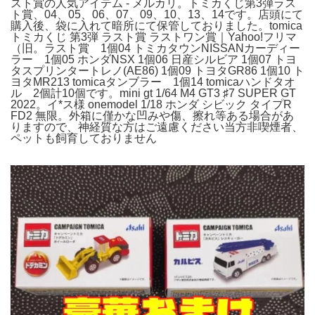
スト賞の人気アイテム - メルカリ。トミカくじ第3弾ラス
ト賞、04、05、06、07、09、10、13、14です。店頭にて
購入後、袋に入れて暗所にて保管しておりました。tomica
トミカくじ 第3弾 ラスト賞 ラストワン賞｜Yahoo!フリマ
（旧。ラスト賞 1個04 トミカタウンNISSANカーディー
ラー 1個05 ホンダNSX 1個06 日産シルビア 1個07 トヨ
タスプリンタートレノ(AE86) 1個09 トヨタGR86 1個10 ト
ヨタMR213 tomicaタンブラー 1個14 tomicaハンドタオ
ル 2個計10個です。mini gt 1/64 M4 GT3 ♯7 SUPER GT
2022。イ*ス様 onemodel 1/18 ホンダ シビック タイプR
FD2 無限。外箱に僅かな凹みや傷、擦れ等ある場合があ
りますので、神経質な方はご遠慮ください当方非喫煙者、
ペットも飼育しておりません