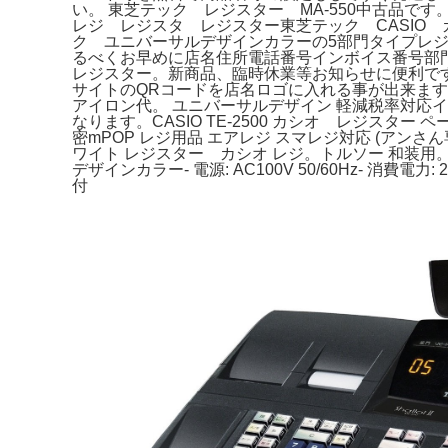
い。 東芝テック レジスター MA-550中古品で
レジ レジスタ レジスター東芝テック CASIO
ク ユニバーサルデザインカラーの5部門タイプレジスター
るべくお早めに店名住所電話番号インボイス番号部門名
レジスター。新商品、臨時休業等お知らせに便利です
サイトのQRコードを店名ロゴに入れる事が出来ます。G
アイロン代。 ユニバーサルデザイン 軽減税率対応イ
なります。CASIO TE-2500 カシオ レジスタ
密mPOP レジ用品 エアレジ スマレジ対応 (アンさん
ワイト レジスター カシオ レジ。トルソー 和装用。- モデル:
デザインカラー- 電源: AC100V 50/60Hz- 
付