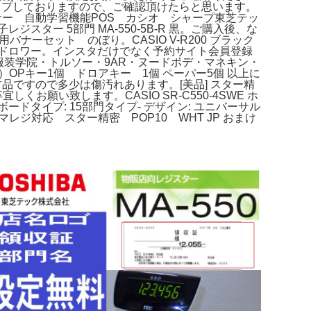
像アップしておりますので、ご確認頂けたらと思います。
ナー 自動学習機能POS カシオ シャープ東芝テッ
スター 5部門 MA-550-5B-R 黒。ご購入後、な
ーセット のぼり。CASIO V-R200 ブラック
＋ドロワー。インスタだけでなく予約サイト会員登録
文化服装学院・トルソー・9AR・ヌードボデ・マネキン・
OPキー1個 ドロアキー 1個 ペーパー5個 以上に
中古品ですので多少は傷汚れあります。[美品] スター精
お願い致します。CASIO SR-C550-4SWE ホ
- キーボードタイプ: 15部門タイプ- デザイン: ユニバーサル
スマレジ対応 スター精密 POP10 WHT JP おまけ