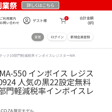
 創業祭
詳しくは
こちら
合計金額
ご利用案内
0
ゲスト様
0円
お問い合わせ
変更
ログイン
新規会員登録
無料東芝テック10部門軽減税率インボイスレジスターMA
 MA-550 インボイス レジス
50924 人気の黒22設定無料
0部門軽減税率インボイスレ
S.CO.ZA 限定モデル