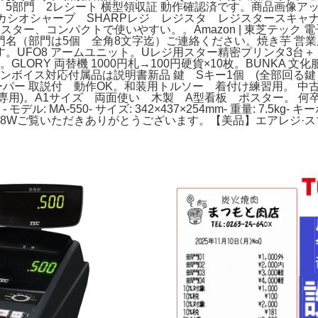
す。 5部門 2レシート 横型領収証 動作確認済です。商品画
 カシオシャープ SHARPレジ レジスタ レジスタースキャ
、コンパクトで使いやすい。。Amazon | 東芝テック 電子レジ
（部門は5個 全角8文字迄）ご連絡ください。焼き芋 営業用バナ
。UFO8 アームユニット。Uレジ用スター精密プリンタ3台
LORY 両替機 1000円札→100円硬貨×10枚。BUNKA 
ンボイス対応付属品は説明書新品 鍵 Sキー1個 (全部回る鍵）
ー ペーパー 取説付 動作OK。和装用トルソー 着付け練習用。 
専用)。A1サイズ 両面使い 木製 A型看板 ポスター。 何卒宜しく
 MA-550- サイズ: 342×437×254mm- 重量: 7.5kg
消費電力: 28Wご覧いただきありがとうございます。【美品】エアレジ·