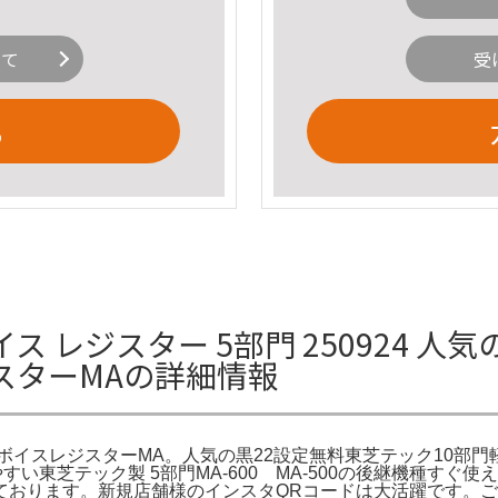
いて
受
る
ンボイス レジスター 5部門 250924 
スターMAの詳細情報
イスレジスターMA。人気の黒22設定無料東芝テック10部門軽減
。使いやすい東芝テック製 5部門MA-600 MA-500の後継機
ております。新規店舗様のインスタQRコードは大活躍です。