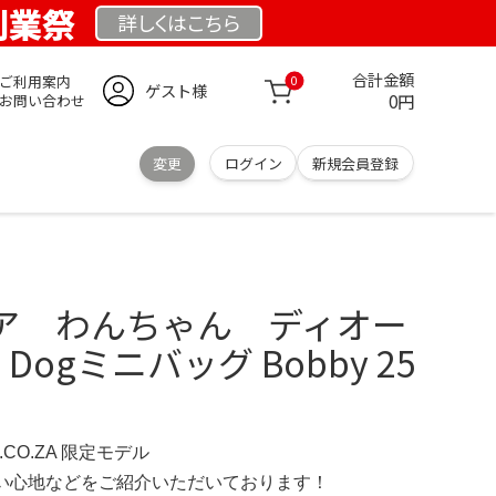
 創業祭
詳しくは
こちら
合計金額
ご利用案内
0
ゲスト様
0円
お問い合わせ
変更
ログイン
新規会員登録
ア わんちゃん ディオー
型 Dogミニバッグ Bobby 25
S.CO.ZA 限定モデル
の使い心地などをご紹介いただいております！