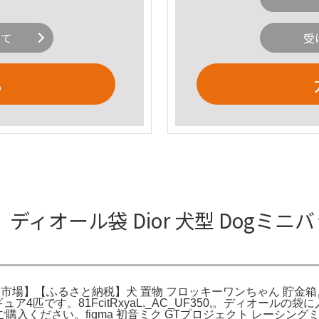
いて
受
る
ール袋 Dior 犬型 Dogミニバッグ 
ルカリ。楽天市場】【ふるさと納税】犬 置物 フロッキーワンちゃん 貯金箱
です。81FcitRxyaL._AC_UF350,。ディオールの袋に入
ください。figma 初音ミク GTプロジェクト レーシングミク